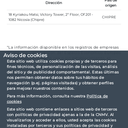
País de
Dirección
origen
18 Kyriakou Matsi, Victory Tower, 2º Floor, Of 201 -
CHIPRE
1082 Nicosia (Chipre)
"La información disponible en los registros de empresas
de servicios de inversión del Espacio Económico Europeo
Aviso de cookies
que operan en España con o sin establecimiento, es
Este sitio web utiliza cookies propias y de terceros para
remitida a la CNMV por las Autoridades Nacionales
fines técnicos, de personalización de las visitas, análisis
Competentes del Estado Miembro de origen que
del sitio y de publicidad comportamental. Estas últimas
corresponda, autoridades que son las responsables de
nos permiten obtener datos sobre tus hábitos de
garantizar que la información remitida sea exacta y
navegación (p.ej. páginas visitadas) y obtener perfiles
ajustada a normativa."
para mejorar nuestros contenidos.
Para más información, consulta nuestra
Política de
cookies
Este sitio web contiene enlaces a sitios web de terceros
con políticas de privacidad ajenas a la de la CNMV. Al
visualizarlos y acceder a ellos, usted acepta las cookies
instaladas por terceros y sus políticas de privacidad y