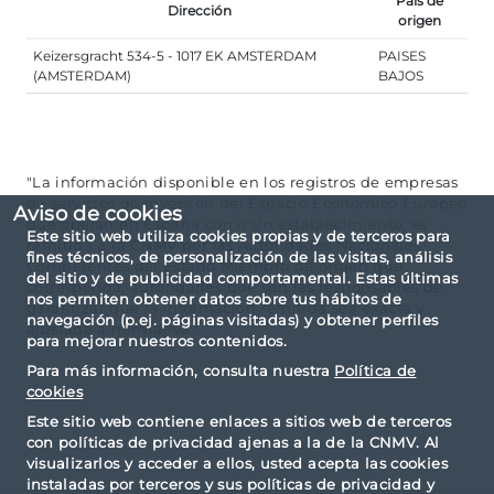
País de
Dirección
origen
Keizersgracht 534-5 - 1017 EK AMSTERDAM
PAISES
(AMSTERDAM)
BAJOS
"La información disponible en los registros de empresas
de servicios de inversión del Espacio Económico Europeo
Aviso de cookies
que operan en España con o sin establecimiento, es
Este sitio web utiliza cookies propias y de terceros para
remitida a la CNMV por las Autoridades Nacionales
fines técnicos, de personalización de las visitas, análisis
Competentes del Estado Miembro de origen que
del sitio y de publicidad comportamental. Estas últimas
corresponda, autoridades que son las responsables de
nos permiten obtener datos sobre tus hábitos de
garantizar que la información remitida sea exacta y
navegación (p.ej. páginas visitadas) y obtener perfiles
ajustada a normativa."
para mejorar nuestros contenidos.
Para más información, consulta nuestra
Política de
cookies
Este sitio web contiene enlaces a sitios web de terceros
con políticas de privacidad ajenas a la de la CNMV. Al
visualizarlos y acceder a ellos, usted acepta las cookies
instaladas por terceros y sus políticas de privacidad y