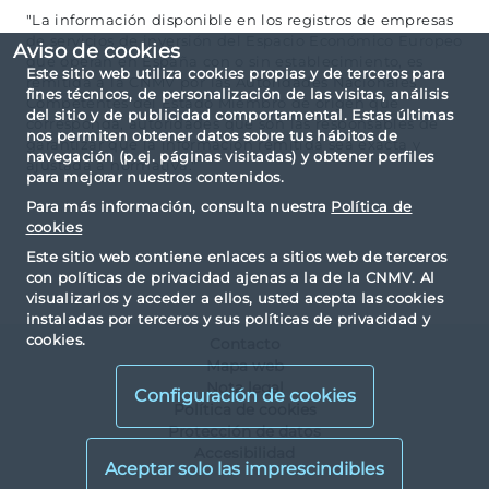
"La información disponible en los registros de empresas
de servicios de inversión del Espacio Económico Europeo
Aviso de cookies
que operan en España con o sin establecimiento, es
Este sitio web utiliza cookies propias y de terceros para
remitida a la CNMV por las Autoridades Nacionales
fines técnicos, de personalización de las visitas, análisis
Competentes del Estado Miembro de origen que
del sitio y de publicidad comportamental. Estas últimas
corresponda, autoridades que son las responsables de
nos permiten obtener datos sobre tus hábitos de
garantizar que la información remitida sea exacta y
navegación (p.ej. páginas visitadas) y obtener perfiles
ajustada a normativa."
para mejorar nuestros contenidos.
Para más información, consulta nuestra
Política de
cookies
Este sitio web contiene enlaces a sitios web de terceros
con políticas de privacidad ajenas a la de la CNMV. Al
visualizarlos y acceder a ellos, usted acepta las cookies
instaladas por terceros y sus políticas de privacidad y
cookies.
Contacto
Mapa web
Nota legal
Configuración de cookies
Política de cookies
Protección de datos
Accesibilidad