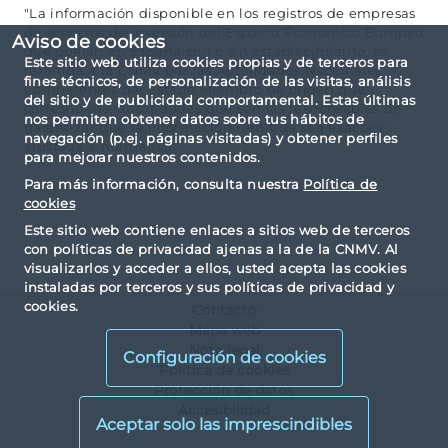
"La información disponible en los registros de empresas
de servicios de inversión del Espacio Económico Europeo
Aviso de cookies
que operan en España con o sin establecimiento, es
Este sitio web utiliza cookies propias y de terceros para
remitida a la CNMV por las Autoridades Nacionales
fines técnicos, de personalización de las visitas, análisis
Competentes del Estado Miembro de origen que
del sitio y de publicidad comportamental. Estas últimas
corresponda, autoridades que son las responsables de
nos permiten obtener datos sobre tus hábitos de
garantizar que la información remitida sea exacta y
navegación (p.ej. páginas visitadas) y obtener perfiles
ajustada a normativa."
para mejorar nuestros contenidos.
Para más información, consulta nuestra
Política de
cookies
Este sitio web contiene enlaces a sitios web de terceros
con políticas de privacidad ajenas a la de la CNMV. Al
visualizarlos y acceder a ellos, usted acepta las cookies
instaladas por terceros y sus políticas de privacidad y
cookies.
Contacto
Mapa web
Nota legal
Configuración de cookies
Política de cookies
Protección de datos
Accesibilidad