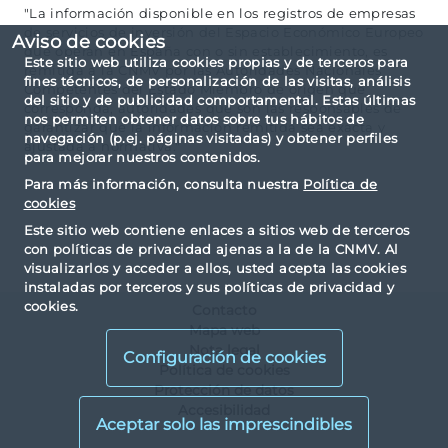
"La información disponible en los registros de empresas
de servicios de inversión del Espacio Económico Europeo
Aviso de cookies
que operan en España con o sin establecimiento, es
Este sitio web utiliza cookies propias y de terceros para
remitida a la CNMV por las Autoridades Nacionales
fines técnicos, de personalización de las visitas, análisis
Competentes del Estado Miembro de origen que
del sitio y de publicidad comportamental. Estas últimas
corresponda, autoridades que son las responsables de
nos permiten obtener datos sobre tus hábitos de
garantizar que la información remitida sea exacta y
navegación (p.ej. páginas visitadas) y obtener perfiles
ajustada a normativa."
para mejorar nuestros contenidos.
Para más información, consulta nuestra
Política de
cookies
Este sitio web contiene enlaces a sitios web de terceros
con políticas de privacidad ajenas a la de la CNMV. Al
visualizarlos y acceder a ellos, usted acepta las cookies
instaladas por terceros y sus políticas de privacidad y
cookies.
Contacto
Mapa web
Nota legal
Configuración de cookies
Política de cookies
Protección de datos
Accesibilidad