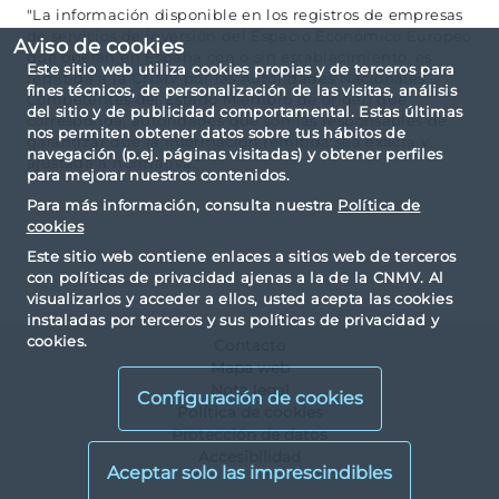
"La información disponible en los registros de empresas
de servicios de inversión del Espacio Económico Europeo
Aviso de cookies
que operan en España con o sin establecimiento, es
Este sitio web utiliza cookies propias y de terceros para
remitida a la CNMV por las Autoridades Nacionales
fines técnicos, de personalización de las visitas, análisis
Competentes del Estado Miembro de origen que
del sitio y de publicidad comportamental. Estas últimas
corresponda, autoridades que son las responsables de
nos permiten obtener datos sobre tus hábitos de
garantizar que la información remitida sea exacta y
navegación (p.ej. páginas visitadas) y obtener perfiles
ajustada a normativa."
para mejorar nuestros contenidos.
Para más información, consulta nuestra
Política de
cookies
Este sitio web contiene enlaces a sitios web de terceros
con políticas de privacidad ajenas a la de la CNMV. Al
visualizarlos y acceder a ellos, usted acepta las cookies
instaladas por terceros y sus políticas de privacidad y
cookies.
Contacto
Mapa web
Nota legal
Configuración de cookies
Política de cookies
Protección de datos
Accesibilidad