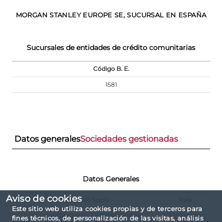
MORGAN STANLEY EUROPE SE, SUCURSAL EN ESPAÑA
Sucursales de entidades de crédito comunitarias
Código B. E.
1581
Datos generales
Sociedades gestionadas
Datos Generales
Aviso de cookies
Domicilio Social
País
Este sitio web utiliza cookies propias y de terceros para
CL. SERRANO N.55 - 28006 MADRID
ALEMANIA
fines técnicos, de personalización de las visitas, análisis