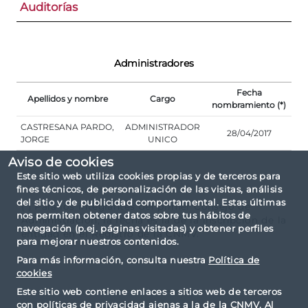
Auditorías
Administradores
Fecha
Apellidos y nombre
Cargo
nombramiento (*)
CASTRESANA PARDO,
ADMINISTRADOR
28/04/2017
JORGE
UNICO
Aviso de cookies
Este sitio web utiliza cookies propias y de terceros para
fines técnicos, de personalización de las visitas, análisis
del sitio y de publicidad comportamental. Estas últimas
(*) Para los integrantes del primer Consejo de
nos permiten obtener datos sobre tus hábitos de
Administración, la fecha es la de la inscripción de la
navegación (p.ej. páginas visitadas) y obtener perfiles
entidad en el Registro de la CNMV.
para mejorar nuestros contenidos.
Para más información, consulta nuestra
Política de
cookies
Este sitio web contiene enlaces a sitios web de terceros
con políticas de privacidad ajenas a la de la CNMV. Al