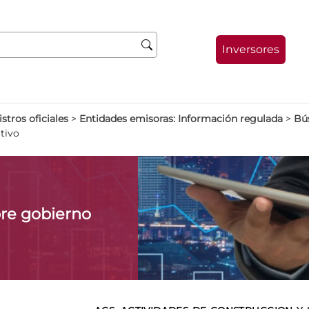
Inversores
stros oficiales
>
Entidades emisoras: Información regulada
>
Bú
tivo
re gobierno