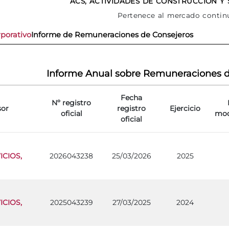
ACS, ACTIVIDADES DE CONSTRUCCION Y SE
Pertenece al mercado contin
porativo
Informe de Remuneraciones de Consejeros
Informe Anual sobre Remuneraciones d
Fecha
Nº registro
sor
registro
Ejercicio
oficial
mod
oficial
CIOS,
2026043238
25/03/2026
2025
CIOS,
2025043239
27/03/2025
2024