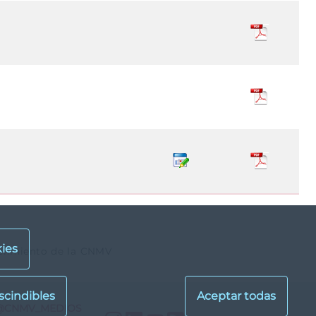
ies
querimiento de la CNMV
@CNMV_MEDIOS