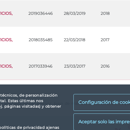
CIOS,
2019036446
28/03/2019
2018
CIOS,
2018035485
22/03/2018
2017
CIOS,
2017033946
23/03/2017
2016
s técnicos, de personalización
tal. Estas últimas nos
Configuración de cook
l facilitada por el emisor, bien de manera voluntaria o a re
. páginas visitadas) y obtener
X
políticas de privacidad ajenas