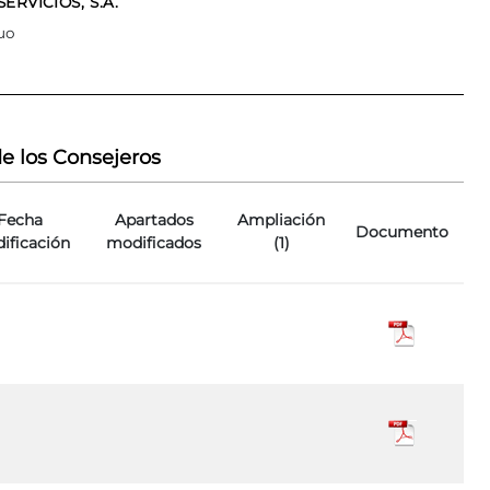
RVICIOS, S.A.
uo
e los Consejeros
Fecha
Apartados
Ampliación
Documento
ificación
modificados
(1)