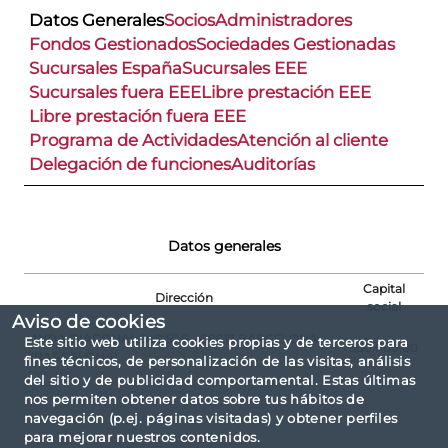
Datos Generales
Socios
Administradores
Fondos Gestionados
Sociedades Gestionadas
Sucursales España
Sucursales EEE
Sucursales fuera EEE
Libre prestación EEE
Libre prestación fuera EEE
Programa de Actividades
Atención al cliente
Delegación de funciones
Auditorías
Datos generales
Capital
Dirección
social
Aviso de cookies
AVDA DIAGONAL 640 5º F - 08017 BARCELONA
Este sitio web utiliza cookies propias y de terceros para
300.000,00
(BARCELONA)
fines técnicos, de personalización de las visitas, análisis
del sitio y de publicidad comportamental. Estas últimas
nos permiten obtener datos sobre tus hábitos de
navegación (p.ej. páginas visitadas) y obtener perfiles
para mejorar nuestros contenidos.