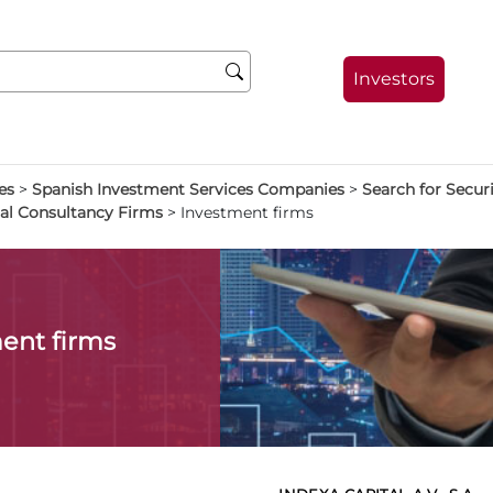
Investors
es
>
Spanish Investment Services Companies
>
Search for Secu
al Consultancy Firms
>
Investment firms
ent firms