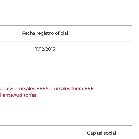
Fecha registro oficial
11/12/2015
nadas
Sucursales EEE
Sucursales fuera EEE
liente
Auditorías
Capital social