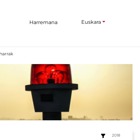
Euskara
Harremana
harrak
2018