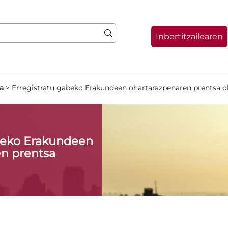
Inbertitzailearen
oa
>
Erregistratu gabeko Erakundeen ohartarazpenaren prentsa o
abeko Erakundeen
n prentsa