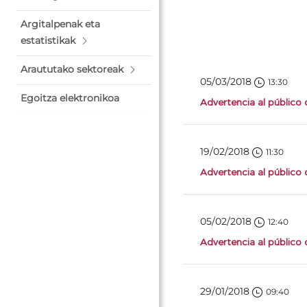
Argitalpenak eta
estatistikak
Araututako sektoreak
05/03/2018
13:30
Egoitza elektronikoa
Advertencia al público
19/02/2018
11:30
Advertencia al público
05/02/2018
12:40
Advertencia al público
29/01/2018
09:40