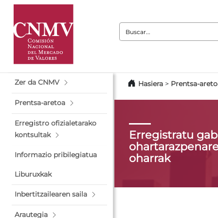
Buscar:
Zer da CNMV
Hasiera
>
Prentsa-aret
Prentsa-aretoa
Erregistro ofizialetarako
Erregistratu g
kontsultak
ohartarazpenare
Informazio pribilegiatua
oharrak
Liburuxkak
Inbertitzailearen saila
Arautegia