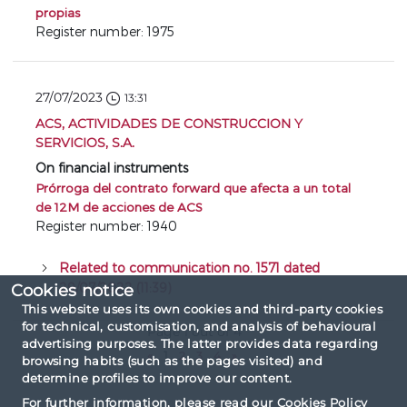
propias
Register number: 1975
27/07/2023
13:31
ACS, ACTIVIDADES DE CONSTRUCCION Y
SERVICIOS, S.A.
On financial instruments
Prórroga del contrato forward que afecta a un total
de 12M de acciones de ACS
Register number: 1940
Related to communication no. 1571 dated
29/07/2022 (11:39)
Cookies notice
This website uses its own cookies and third-party cookies
for technical, customisation, and analysis of behavioural
Page 1 out of 4
advertising purposes. The latter provides data regarding
«
1
2
3
4
»
browsing habits (such as the pages visited) and
determine profiles to improve our content.
For further information, please read our
Cookies Policy