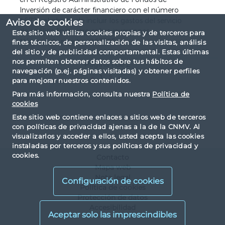
Inversión de carácter financiero con el número
4672), al objeto de incluir los gastos del servicio
Aviso de cookies
de análisis financiero sobre inversiones.
Este sitio web utiliza cookies propias y de terceros para
Número de registro: 263795
fines técnicos, de personalización de las visitas, análisis
del sitio y de publicidad comportamental. Estas últimas
nos permiten obtener datos sobre tus hábitos de
Página 1 de 2
navegación (p.ej. páginas visitadas) y obtener perfiles
«
1
2
»
para mejorar nuestros contenidos.
Para más información, consulta nuestra
Política de
cookies
Este sitio web contiene enlaces a sitios web de terceros
con políticas de privacidad ajenas a la de la CNMV. Al
visualizarlos y acceder a ellos, usted acepta las cookies
instaladas por terceros y sus políticas de privacidad y
cookies.
Contacto
Mapa web
Nota legal
Configuración de cookies
Política de cookies
Protección de datos
Accesibilidad