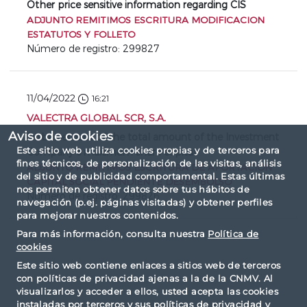
Other price sensitive information regarding CIS
ADJUNTO REMITIMOS ESCRITURA MODIFICACION
ESTATUTOS Y FOLLETO
Número de registro: 299827
11/04/2022
16:21
VALECTRA GLOBAL SCR, S.A.
Aviso de cookies
Disbursement of the total amount of the Investment
Este sitio web utiliza cookies propias y de terceros para
Company´s maximum share capital
fines técnicos, de personalización de las visitas, análisis
ADJUNTO REMITIMOS ESCRITURA DE APORTACION
del sitio y de publicidad comportamental. Estas últimas
CAPITAL SOCIAL PENDIENTE DESEMBOLSO
nos permiten obtener datos sobre tus hábitos de
Número de registro: 299826
navegación (p.ej. páginas visitadas) y obtener perfiles
para mejorar nuestros contenidos.
Para más información, consulta nuestra
Política de
cookies
Este sitio web contiene enlaces a sitios web de terceros
con políticas de privacidad ajenas a la de la CNMV. Al
visualizarlos y acceder a ellos, usted acepta las cookies
instaladas por terceros y sus políticas de privacidad y