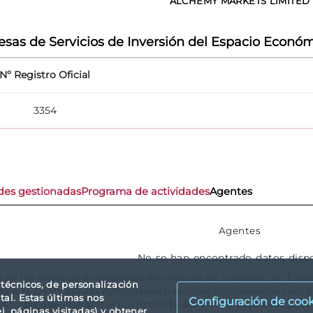
ALCHEMY MARKETS LIMITED
sas de Servicios de Inversión del Espacio Económ
Nº Registro Oficial
3354
des gestionadas
Programa de actividades
Agentes
Agentes
No se han encontrado datos disp
e en los registros de empresas de servicios de inversión del E
s técnicos, de personalización
ida a la CNMV por las Autoridades Nacionales Competentes del
tal. Estas últimas nos
Configuración de cook
rantizar que la información remitida sea exacta y ajustada a no
. páginas visitadas) y obtener