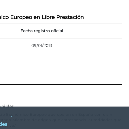
ico Europeo en Libre Prestación
Fecha registro oficial
09/01/2013
onibles
spacio Económico Europeo que operan en España con o sin
 Estado Miembro de origen que corresponda, autoridades que
ies
rmativa."